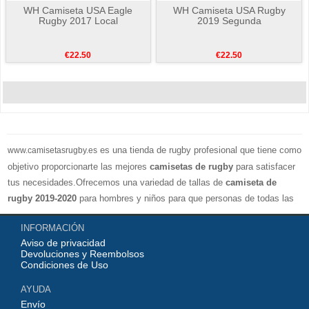
WH Camiseta USA Eagle
WH Camiseta USA Rugby
Rugby 2017 Local
2019 Segunda
€22.50
€22.50
es una tienda de rugby profesional que tiene como
www.camisetasrugby.es
objetivo proporcionarte las mejores
camisetas de rugby
para satisfacer
tus necesidades.Ofrecemos una variedad de tallas de
camiseta de
rugby 2019-2020
para hombres y niños para que personas de todas las
edades puedan mostrar su apoyo a su equipo favorito. Por supuesto,
INFORMACIÓN
también puede elegir el número de camiseta y el nombre de la camiseta
Aviso de privacidad
que desea personalizar en nuestro sitio web. En nuestro sitio web, puede
Devoluciones y Reembolsos
encontrar fácilmente las camisetas,polo,sudadera,chaqueta de varios
Condiciones de Uso
equipos de rugby. Incluidos todos los equipos all blacks, Australia, Nueva
AYUDA
Zelanda,
camisetas de rugby sudafricanas
. Bienvenido a nuestro sitio
Envío