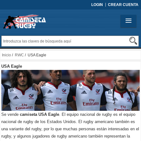
LOGIN
CREAR CUENTA
Inicio
/
RWC
/ USA Eagle
USA Eagle
Se vende
camiseta USA Eagle
. El equipo nacional de rugby es el equipo
nacional de rugby de los Estados Unidos. El rugby americano también es
una variante del rugby, por lo que muchas personas están interesadas en el
rugby, y algunos jugadores de rugby americano también representan la